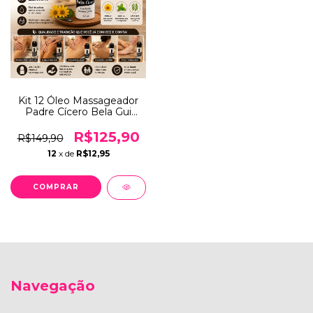
Kit 12 Óleo Massageador
Padre Cícero Bela Gui
140ml Relaxante Corporal
Arnica Mentol Cânfora
R$125,90
R$149,90
12
x de
R$12,95
Navegação