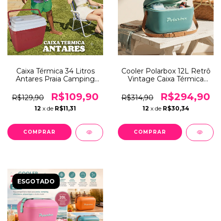
Caixa Térmica 34 Litros
Cooler Polarbox 12L Retrô
Antares Praia Camping
Vintage Caixa Térmica
Viagem Alimentos
Portátil Alça Ombro Couro
Bebidas Geladas
Praia Camping Leve e
R$109,90
R$294,90
R$129,90
R$314,90
Portátil
12
x de
R$11,31
12
x de
R$30,34
COMPRAR
ESGOTADO