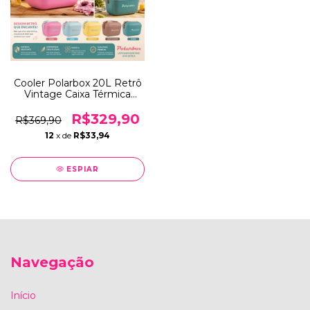
Cooler Polarbox 20L Retrô
Vintage Caixa Térmica
Portátil Alça Ombro Couro
Praia Camping Leve e
R$329,90
R$369,90
Portátil
12
x de
R$33,94
ESPIAR
Navegação
Início