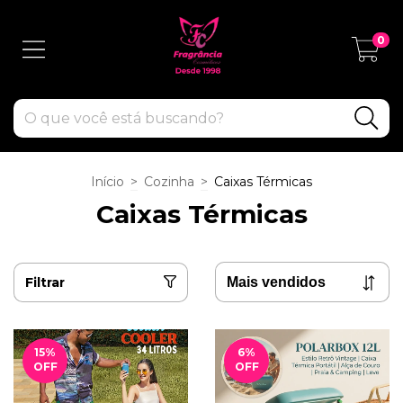
0
Início
>
Cozinha
>
Caixas Térmicas
Caixas Térmicas
Filtrar
15
%
6
%
OFF
OFF