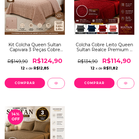
Kit Colcha Queen Sultan
Colcha Cobre Leito Queen
Capivara 3 Peças Cobre
Sultan Realce Premium 3
Leito com 2 Porta
Peças Patchwork Lisa
Travesseiros - 2,60 x 2,40 –
Portas Travesseiros –
R$124,90
R$114,90
R$149,90
R$134,90
Conforto e Estilo Divertido
Conforto e Elegância
12
x de
R$12,85
12
x de
R$11,82
COMPRAR
14
%
OFF