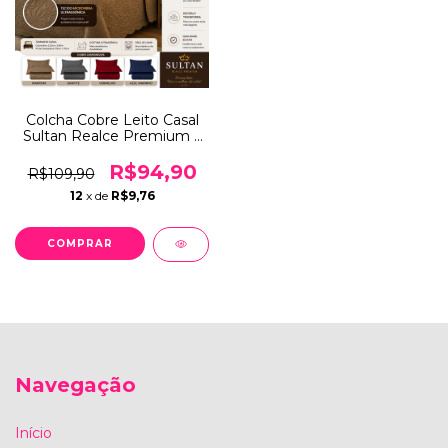
Colcha Cobre Leito Casal
Sultan Realce Premium 3
Peças Patchwork Lisa
Portas Travesseiros –
R$94,90
R$109,90
Conforto e Elegância
12
x de
R$9,76
COMPRAR
Navegação
Início