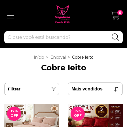
0
Início
>
Enxoval
>
Cobre leito
Cobre leito
Filtrar
17
%
15
%
OFF
OFF