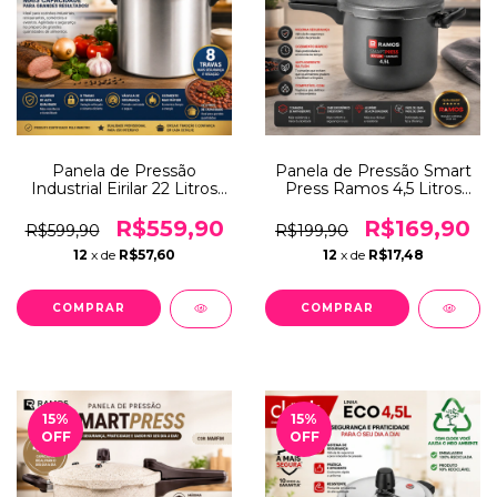
Panela de Pressão
Panela de Pressão Smart
Industrial Eirilar 22 Litros
Press Ramos 4,5 Litros
Alumínio Profissional 8
Grafite Antiaderente RA
Travas Certificada
Flon 7 Camadas
R$559,90
R$169,90
R$599,90
R$199,90
INMETRO
12
x de
R$57,60
12
x de
R$17,48
15
%
15
%
OFF
OFF