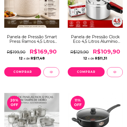
Panela de Pressão Smart
Panela de Pressão Clock
Press Ramos 4,5 Litros
Eco 4,5 Litros Alumínio
Marfim Antiaderente RA
Alta Segurança Uso
Flon 7 Camadas
Doméstico Prática e
R$169,90
R$109,90
R$199,90
R$129,90
Resistente
12
x de
R$17,48
12
x de
R$11,31
20
%
11
%
OFF
OFF