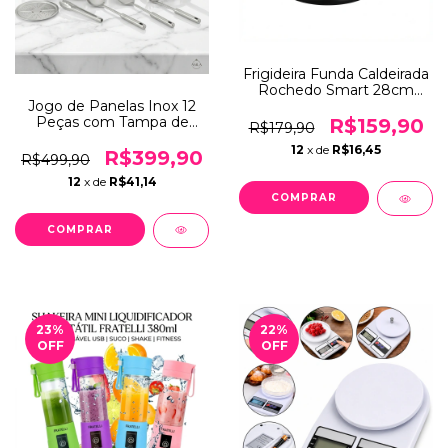
Frigideira Funda Caldeirada
Rochedo Smart 28cm
Jogo de Panelas Inox 12
3,8L Antiaderente Nota A
Peças com Tampa de
R$159,90
R$179,90
Vidro Fundo Triplo
12
x de
R$16,45
R$399,90
R$499,90
12
x de
R$41,14
23
%
22
%
OFF
OFF