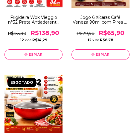
Frigideira Wok Vieggio
Jogo 6 Xícaras Café
n°32 Preta Antiaderente
Veneza 90ml com Pires 12
Com 6 Camadas e Com
Peças AD Mesa Posta
Alça e Tampa de Vidro
Elegante
R$138,90
R$65,90
R$155,90
R$79,90
12
x de
R$14,29
12
x de
R$6,78
ESPIAR
ESPIAR
ESGOTADO