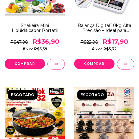
Shakeira Mini
Balança Digital 10kg Alta
Liquidificador Portátil
Precisão – Ideal para
Fratelli 380ml
Receitas, Postagem e
Recarregável USB para
Joias
R$36,90
R$17,90
R$47,90
R$22,90
Suco Shake Fitness
8
x de
R$5,59
4
x de
R$5,32
ESGOTADO
ESGOTADO