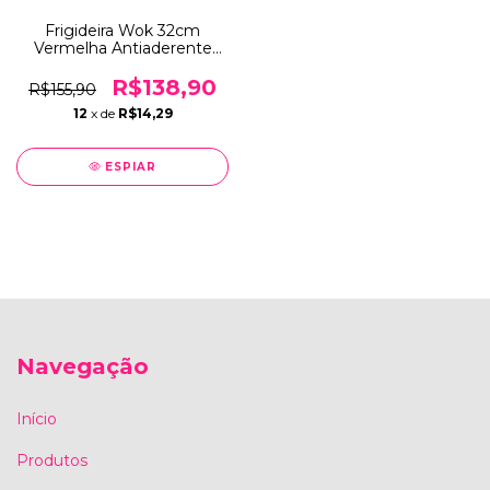
Frigideira Wok 32cm
Vermelha Antiaderente
com Tampa de Vidro 6
Camadas para Fogão a
R$138,90
R$155,90
Gás e Vitrocerâmico
12
x de
R$14,29
ESPIAR
Navegação
Início
Produtos