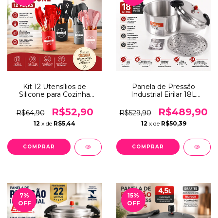
Kit 12 Utensílios de
Panela de Pressão
Silicone para Cozinha
Industrial Eirilar 18L
Resistente ao Calor
Profissional Fechamento
Completo com Cabo
Externo 80 KPA 8 Travas
R$52,90
R$489,90
R$64,90
R$529,90
Ergonômico
INMETRO
12
x de
R$5,44
12
x de
R$50,39
COMPRAR
7
%
15
%
OFF
OFF