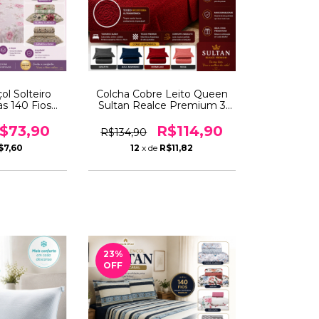
ol Solteiro
Colcha Cobre Leito Queen
as 140 Fios
Sultan Realce Premium 3
 e Fronha –
Peças Patchwork Lisa
ez, Qualidade
Portas Travesseiros –
$73,90
R$114,90
R$134,90
lling
Conforto e Elegância
$7,60
12
x de
R$11,82
23
%
OFF