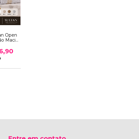
tan Open
ão Macia
remium
6,90
9
Entre em contato