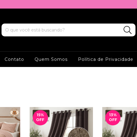
Contato
Quem Somos
Política de Privacidade
15
%
13
%
OFF
OFF