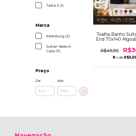
Talita 2 (1)
Marca
Toalha Banho Sul
Altenburg (2)
End 70x140 Algod
Alta Absorção P
Sultan Veste A
420g
R$3
R$49,90
Casa (11)
8
x de
R$5,5
Preço
De
Até
Navegação