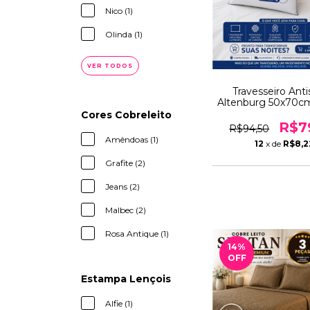
Nico (1)
Olinda (1)
VER TODOS
Travesseiro Anti
Altenburg 50x70cm
Carbono Antimic
Cores Cobreleito
Lavável Confor
R$7
R$94,50
Relaxamen
Amêndoas (1)
12
x de
R$8,2
Grafite (2)
Jeans (2)
Malbec (2)
Rosa Antique (1)
14
%
OFF
Estampa Lençois
Alfie (1)