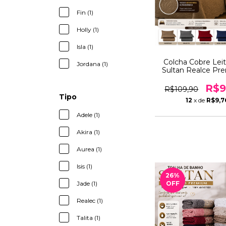
Fin (1)
Holly (1)
Isla (1)
Colcha Cobre Leit
Jordana (1)
Sultan Realce Pr
Peças Patchwor
Portas Travesse
R$9
R$109,90
Conforto e Eleg
Tipo
12
x de
R$9,7
Adele (1)
Akira (1)
Aurea (1)
Isis (1)
26
%
OFF
Jade (1)
Realec (1)
Talita (1)