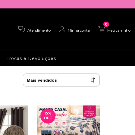
0
Atendimento
Minha conta
Meu carrinho
Trocas e Devoluções
15
%
OFF