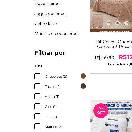
Travesseiros
Jogos de lençol
Cobre leito
Mantas e cobertores
Kit Colcha Queen
Capivara 3 Peças
Leito com 2 P
Filtrar por
Travesseiros - 2,60
R$1
R$149,90
Conforto e Estilo 
12
x de
R$12,
Cor
Chocolate (2)
Taupe (2)
Alana (1)
Cloe (1)
15
%
OFF
Jade (1)
Malbec (2)