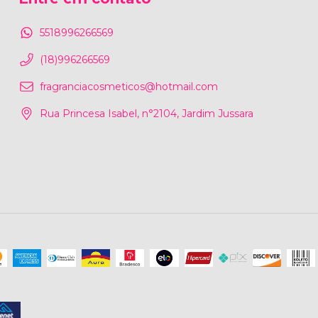
5518996266569
(18)996266569
fragranciacosmeticos@hotmail.com
Rua Princesa Isabel, n°2104, Jardim Jussara