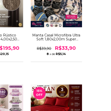
ho Rústico
Manta Casal Microfibra Ultra
n 4,00x2,50m
Soft 1,80x2,00m Super
 Sala Quarto
Macia
o Casca de
$195,90
R$33,90
R$39,90
re
20,15
8
x de
R$5,14
15
%
OFF