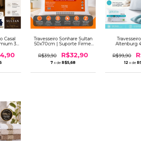
o Casal
Travesseiro Sonhare Sultan
Travesseir
emium 3
50x70cm | Suporte Firme,
Altenburg
k Lisa
Antialérgico, Lavavél e
Refrescante Hi
iros –
Antiácaro
Lavável Sup
4,90
R$32,90
R
R$39,90
R$99,90
ância
6
7
x de
R$5,68
12
x de
R