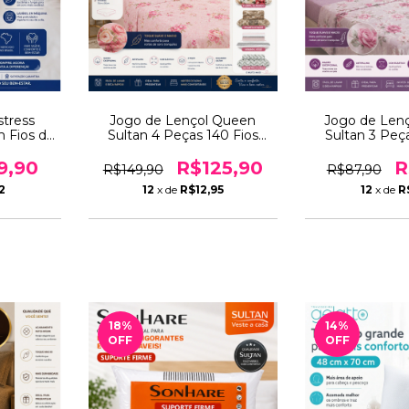
stress
Jogo de Lençol Queen
Jogo de Lenç
 Fios de
Sultan 4 Peças 140 Fios
Sultan 3 Peç
robiano
Com Elástico e Fronhas –
Com Elástico
to e
Conforto, Maciez, Qualidade
Conforto, Maci
9,90
R$125,90
R
R$149,90
R$87,90
to
e Antipilling
e Antipi
2
12
x de
R$12,95
12
x de
R
18
%
14
%
OFF
OFF